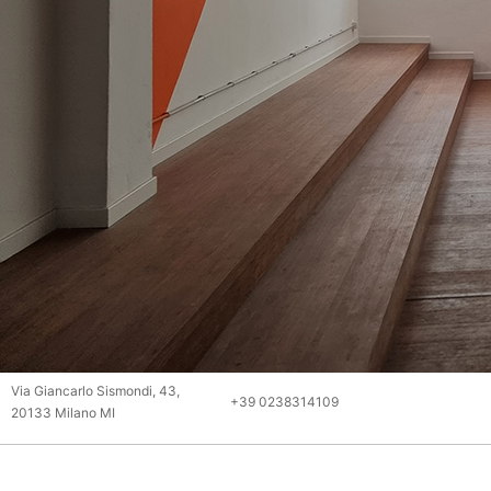
Via Giancarlo Sismondi, 43,
+39 0238314109
20133 Milano MI