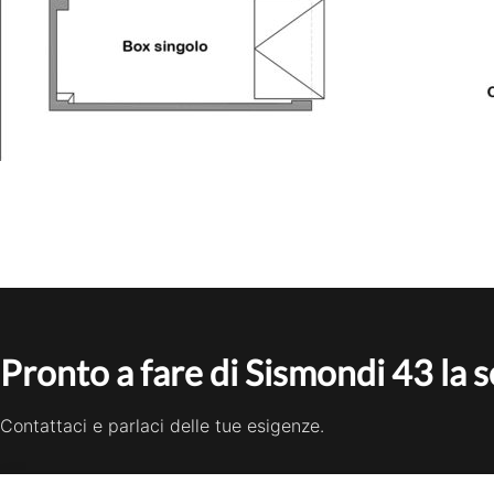
Pronto a fare di Sismondi 43 la 
Contattaci e parlaci delle tue esigenze.